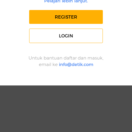
Pelajari lebih lanjut.
REGISTER
LOGIN
Untuk bantuan daftar dan masuk,
email ke
info@detik.com