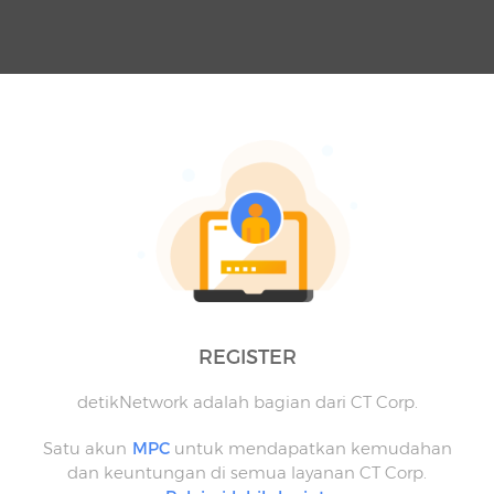
REGISTER
detikNetwork adalah bagian dari CT Corp.
Satu akun
MPC
untuk mendapatkan kemudahan
dan keuntungan di semua layanan CT Corp.