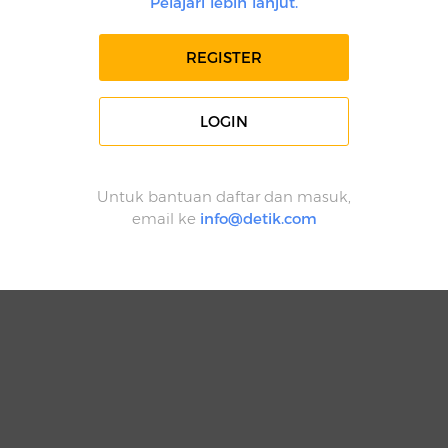
Pelajari lebih lanjut.
REGISTER
LOGIN
Untuk bantuan daftar dan masuk,
email ke
info@detik.com