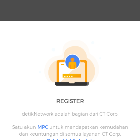
REGISTER
detikNetwork adalah bagian dari CT Corp.
Satu akun
MPC
untuk mendapatkan kemudahan
dan keuntungan di semua layanan CT Corp.