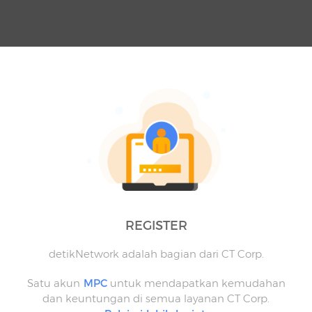
REGISTER
detikNetwork adalah bagian dari CT Corp.
Satu akun
MPC
untuk mendapatkan kemudahan
dan keuntungan di semua layanan CT Corp.