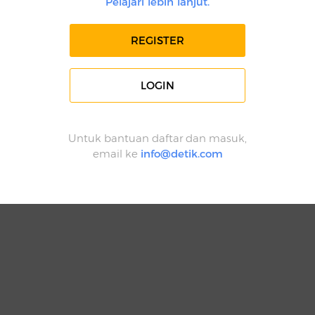
Pelajari lebih lanjut.
REGISTER
LOGIN
Untuk bantuan daftar dan masuk,
email ke
info@detik.com