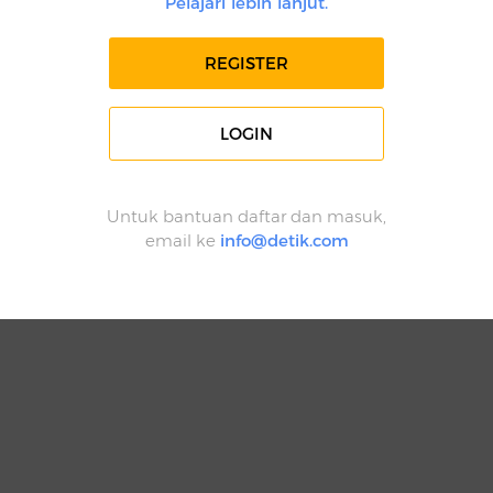
Pelajari lebih lanjut.
REGISTER
LOGIN
Untuk bantuan daftar dan masuk,
email ke
info@detik.com