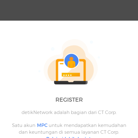
REGISTER
detikNetwork adalah bagian dari CT Corp.
Satu akun
MPC
untuk mendapatkan kemudahan
dan keuntungan di semua layanan CT Corp.