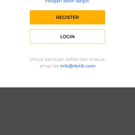
Pelajari lebih lanjut.
REGISTER
LOGIN
Untuk bantuan daftar dan masuk,
email ke
info@detik.com