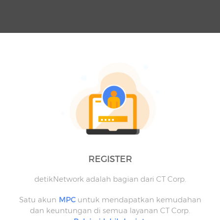
REGISTER
detikNetwork adalah bagian dari CT Corp.
Satu akun
MPC
untuk mendapatkan kemudahan
dan keuntungan di semua layanan CT Corp.