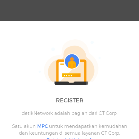
REGISTER
detikNetwork adalah bagian dari CT Corp.
Satu akun
MPC
untuk mendapatkan kemudahan
dan keuntungan di semua layanan CT Corp.