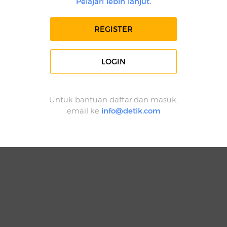
Pelajari lebih lanjut.
REGISTER
LOGIN
Untuk bantuan daftar dan masuk,
email ke
info@detik.com