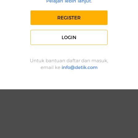
Pelajari lebih lanjut.
REGISTER
LOGIN
Untuk bantuan daftar dan masuk,
email ke
info@detik.com