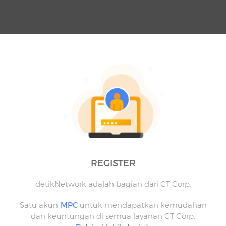
REGISTER
detikNetwork adalah bagian dari CT Corp.
Satu akun
MPC
untuk mendapatkan kemudahan
dan keuntungan di semua layanan CT Corp.