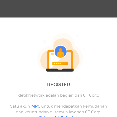
REGISTER
detikNetwork adalah bagian dari CT Corp.
Satu akun
MPC
untuk mendapatkan kemudahan
dan keuntungan di semua layanan CT Corp.