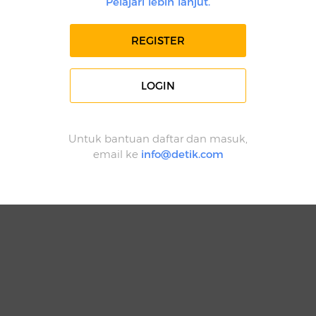
Pelajari lebih lanjut.
REGISTER
LOGIN
Untuk bantuan daftar dan masuk,
email ke
info@detik.com