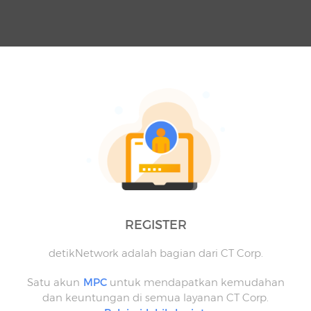
REGISTER
detikNetwork adalah bagian dari CT Corp.
Satu akun
MPC
untuk mendapatkan kemudahan
dan keuntungan di semua layanan CT Corp.