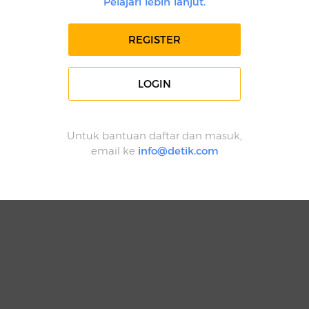
Pelajari lebih lanjut.
REGISTER
LOGIN
Untuk bantuan daftar dan masuk,
email ke
info@detik.com