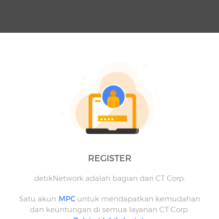
REGISTER
detikNetwork adalah bagian dari CT Corp.
Satu akun
MPC
untuk mendapatkan kemudahan
dan keuntungan di semua layanan CT Corp.