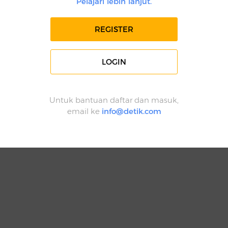
Pelajari lebih lanjut.
REGISTER
LOGIN
Untuk bantuan daftar dan masuk,
email ke
info@detik.com