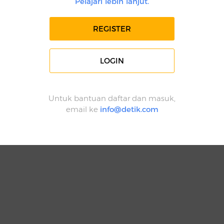
Pelajari lebih lanjut.
REGISTER
LOGIN
Untuk bantuan daftar dan masuk,
email ke
info@detik.com