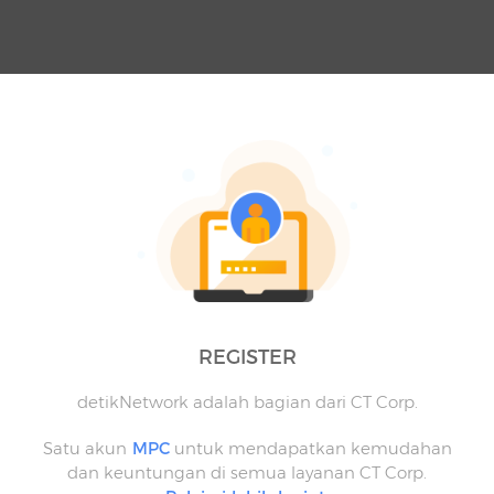
REGISTER
detikNetwork adalah bagian dari CT Corp.
Satu akun
MPC
untuk mendapatkan kemudahan
dan keuntungan di semua layanan CT Corp.