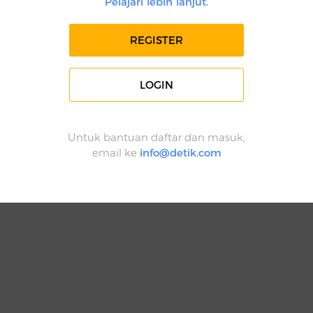
Pelajari lebih lanjut.
REGISTER
LOGIN
Untuk bantuan daftar dan masuk,
email ke
info@detik.com