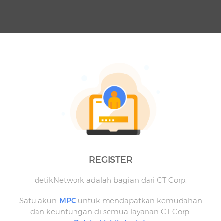
REGISTER
detikNetwork adalah bagian dari CT Corp.
Satu akun
MPC
untuk mendapatkan kemudahan
dan keuntungan di semua layanan CT Corp.