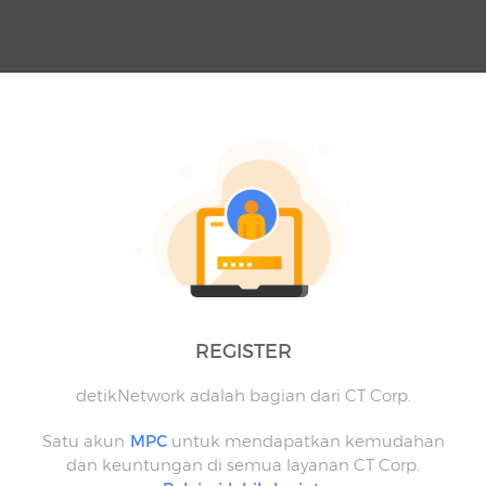
REGISTER
detikNetwork adalah bagian dari CT Corp.
Satu akun
MPC
untuk mendapatkan kemudahan
dan keuntungan di semua layanan CT Corp.