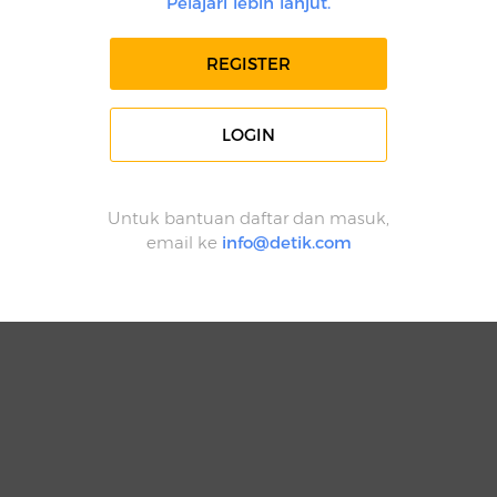
Pelajari lebih lanjut.
REGISTER
LOGIN
Untuk bantuan daftar dan masuk,
email ke
info@detik.com