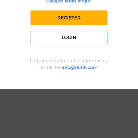
Pelajari lebih lanjut.
REGISTER
LOGIN
Untuk bantuan daftar dan masuk,
email ke
info@detik.com