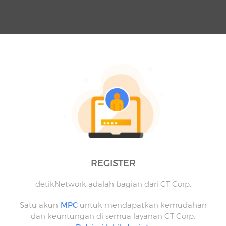
REGISTER
detikNetwork adalah bagian dari CT Corp.
Satu akun
MPC
untuk mendapatkan kemudahan
dan keuntungan di semua layanan CT Corp.