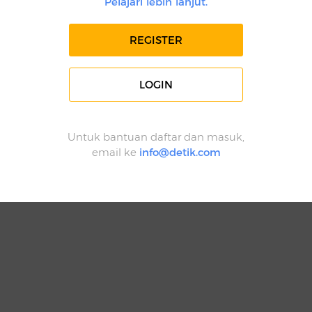
Pelajari lebih lanjut.
REGISTER
LOGIN
Untuk bantuan daftar dan masuk,
email ke
info@detik.com