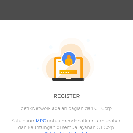
REGISTER
detikNetwork adalah bagian dari CT Corp.
Satu akun
MPC
untuk mendapatkan kemudahan
dan keuntungan di semua layanan CT Corp.