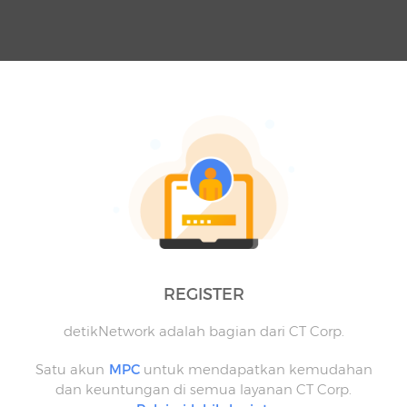
REGISTER
detikNetwork adalah bagian dari CT Corp.
Satu akun
MPC
untuk mendapatkan kemudahan
dan keuntungan di semua layanan CT Corp.