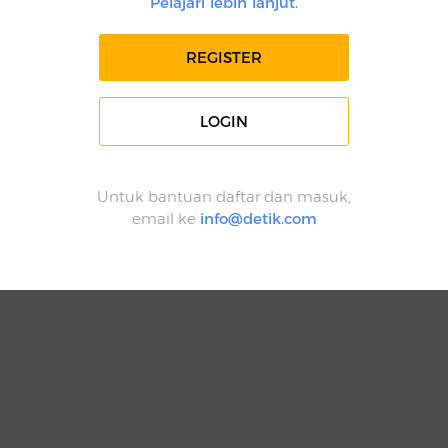
Pelajari lebih lanjut.
REGISTER
LOGIN
Untuk bantuan daftar dan masuk,
email ke
info@detik.com