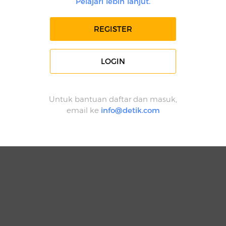
Pelajari lebih lanjut.
REGISTER
LOGIN
Untuk bantuan daftar dan masuk,
email ke
info@detik.com