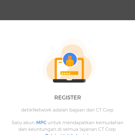
REGISTER
detikNetwork adalah bagian dari CT Corp.
Satu akun
MPC
untuk mendapatkan kemudahan
dan keuntungan di semua layanan CT Corp.