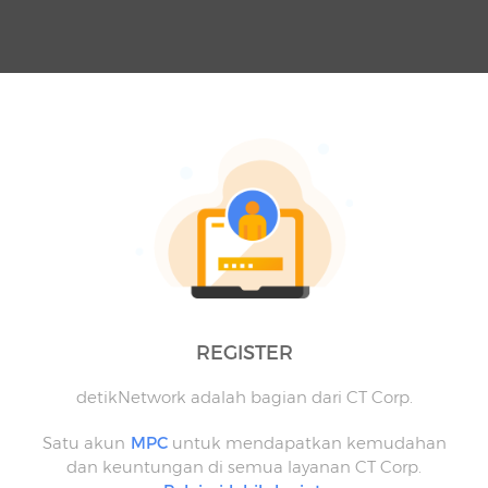
REGISTER
detikNetwork adalah bagian dari CT Corp.
Satu akun
MPC
untuk mendapatkan kemudahan
dan keuntungan di semua layanan CT Corp.