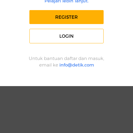
Pelajari lebih lanjut.
REGISTER
LOGIN
Untuk bantuan daftar dan masuk,
email ke
info@detik.com