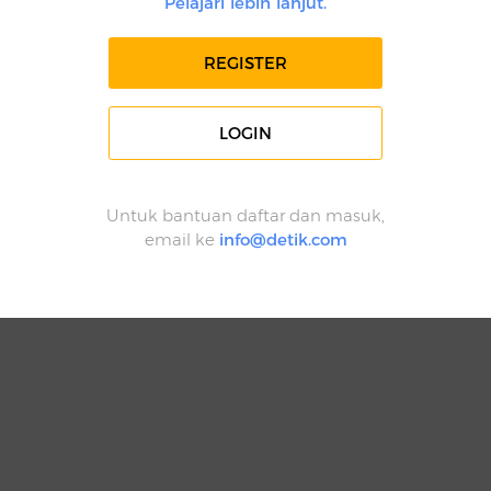
Pelajari lebih lanjut.
REGISTER
LOGIN
Untuk bantuan daftar dan masuk,
email ke
info@detik.com