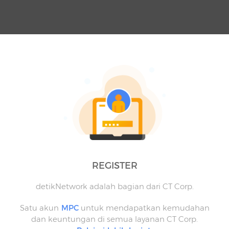
REGISTER
detikNetwork adalah bagian dari CT Corp.
Satu akun
MPC
untuk mendapatkan kemudahan
dan keuntungan di semua layanan CT Corp.