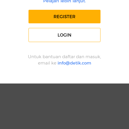
Pelajari lebih lanjut.
REGISTER
LOGIN
Untuk bantuan daftar dan masuk,
email ke
info@detik.com