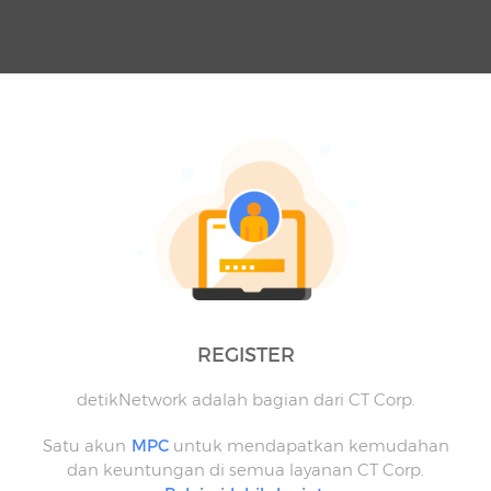
REGISTER
detikNetwork adalah bagian dari CT Corp.
Satu akun
MPC
untuk mendapatkan kemudahan
dan keuntungan di semua layanan CT Corp.