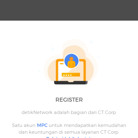
REGISTER
detikNetwork adalah bagian dari CT Corp.
Satu akun
MPC
untuk mendapatkan kemudahan
dan keuntungan di semua layanan CT Corp.