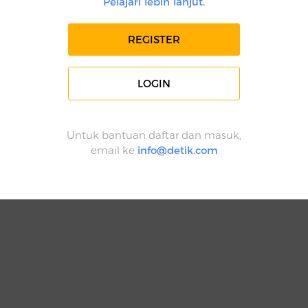
Pelajari lebih lanjut.
REGISTER
LOGIN
Untuk bantuan daftar dan masuk,
email ke
info@detik.com