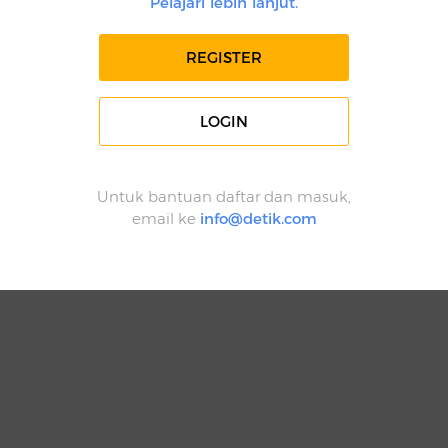
Pelajari lebih lanjut.
REGISTER
LOGIN
Untuk bantuan daftar dan masuk,
email ke
info@detik.com