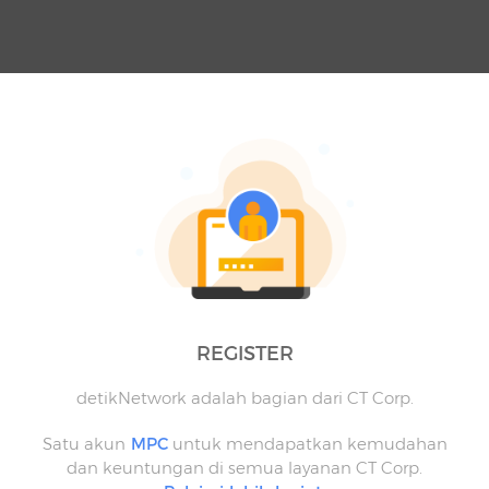
REGISTER
detikNetwork adalah bagian dari CT Corp.
Satu akun
MPC
untuk mendapatkan kemudahan
dan keuntungan di semua layanan CT Corp.