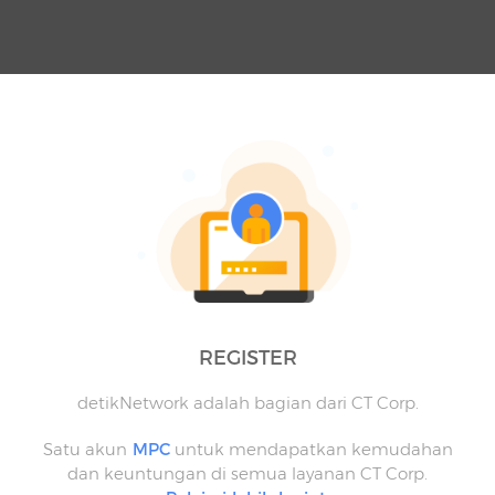
REGISTER
detikNetwork adalah bagian dari CT Corp.
Satu akun
MPC
untuk mendapatkan kemudahan
dan keuntungan di semua layanan CT Corp.