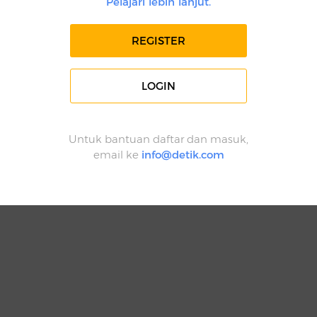
Pelajari lebih lanjut.
REGISTER
LOGIN
Untuk bantuan daftar dan masuk,
email ke
info@detik.com