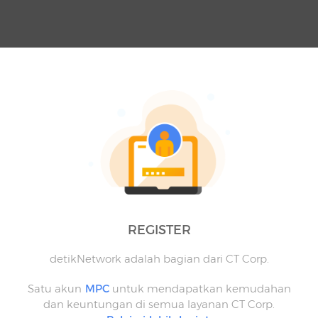
REGISTER
detikNetwork adalah bagian dari CT Corp.
Satu akun
MPC
untuk mendapatkan kemudahan
dan keuntungan di semua layanan CT Corp.