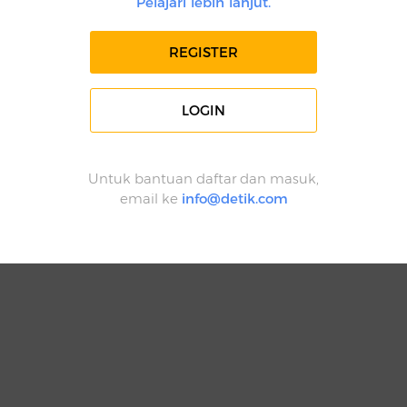
Pelajari lebih lanjut.
REGISTER
LOGIN
Untuk bantuan daftar dan masuk,
email ke
info@detik.com