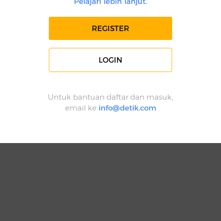
Pelajari lebih lanjut.
REGISTER
LOGIN
Untuk bantuan daftar dan masuk,
email ke
info@detik.com