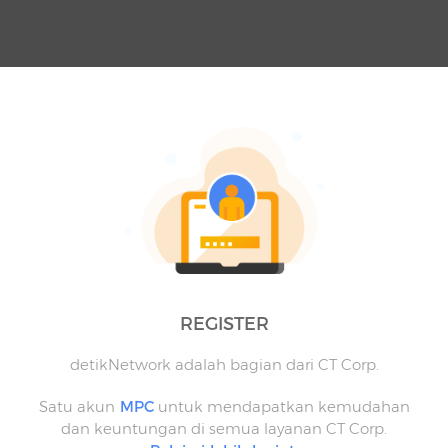
REGISTER
detikNetwork adalah bagian dari CT Corp.
Satu akun
MPC
untuk mendapatkan kemudahan
dan keuntungan di semua layanan CT Corp.