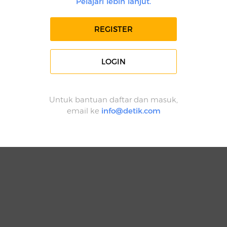
Pelajari lebih lanjut.
REGISTER
LOGIN
Untuk bantuan daftar dan masuk,
email ke
info@detik.com