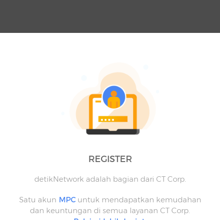
REGISTER
detikNetwork adalah bagian dari CT Corp.
Satu akun
MPC
untuk mendapatkan kemudahan
dan keuntungan di semua layanan CT Corp.