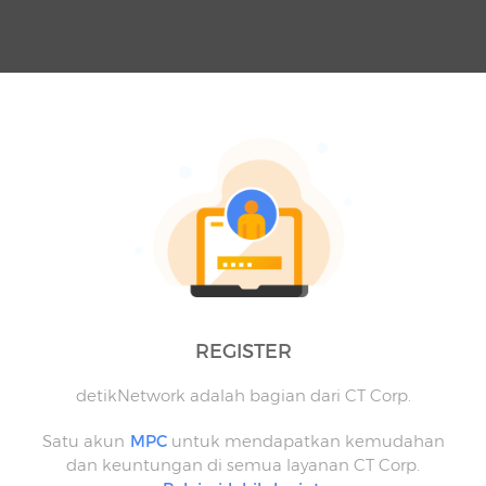
REGISTER
detikNetwork adalah bagian dari CT Corp.
Satu akun
MPC
untuk mendapatkan kemudahan
dan keuntungan di semua layanan CT Corp.