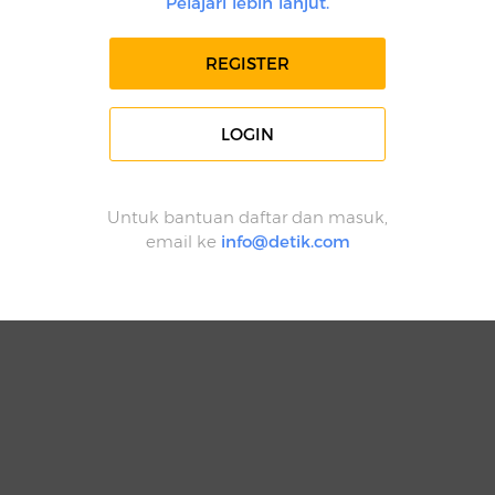
Pelajari lebih lanjut.
REGISTER
LOGIN
Untuk bantuan daftar dan masuk,
email ke
info@detik.com