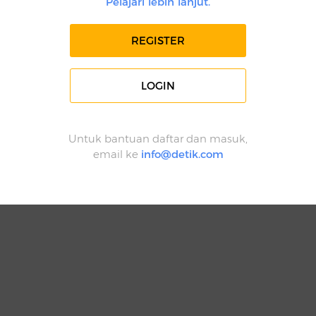
Pelajari lebih lanjut.
REGISTER
LOGIN
Untuk bantuan daftar dan masuk,
email ke
info@detik.com