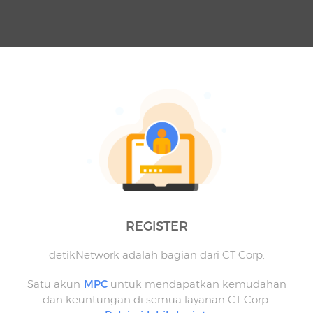
REGISTER
detikNetwork adalah bagian dari CT Corp.
Satu akun
MPC
untuk mendapatkan kemudahan
dan keuntungan di semua layanan CT Corp.