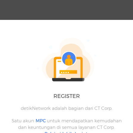
REGISTER
detikNetwork adalah bagian dari CT Corp.
Satu akun
MPC
untuk mendapatkan kemudahan
dan keuntungan di semua layanan CT Corp.