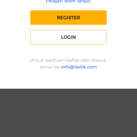
Pelajari lebih lanjut.
REGISTER
LOGIN
Untuk bantuan daftar dan masuk,
email ke
info@detik.com