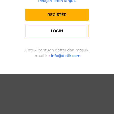
Pelajari lebih lanjut.
REGISTER
LOGIN
Untuk bantuan daftar dan masuk,
email ke
info@detik.com