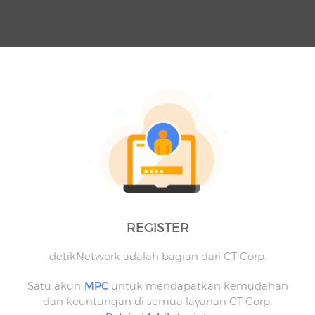
REGISTER
detikNetwork adalah bagian dari CT Corp.
Satu akun
MPC
untuk mendapatkan kemudahan
dan keuntungan di semua layanan CT Corp.