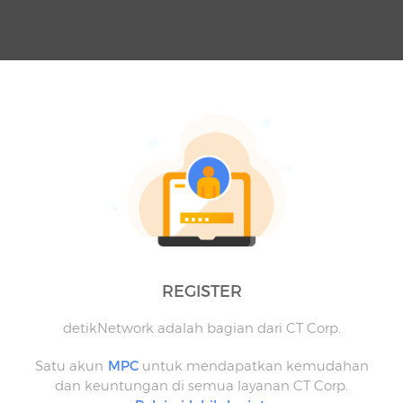
REGISTER
detikNetwork adalah bagian dari CT Corp.
Satu akun
MPC
untuk mendapatkan kemudahan
dan keuntungan di semua layanan CT Corp.