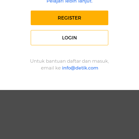
Pelajari lebih lanjut.
REGISTER
LOGIN
Untuk bantuan daftar dan masuk,
email ke
info@detik.com