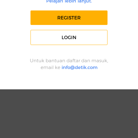
Pelajari lebih lanjut.
REGISTER
LOGIN
Untuk bantuan daftar dan masuk,
email ke
info@detik.com