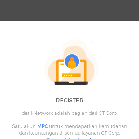
REGISTER
detikNetwork adalah bagian dari CT Corp.
Satu akun
MPC
untuk mendapatkan kemudahan
dan keuntungan di semua layanan CT Corp.