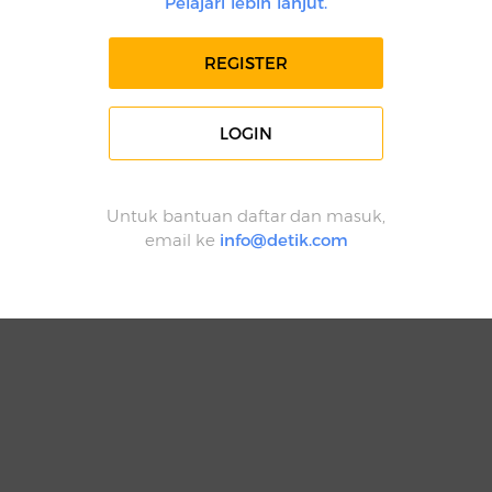
Pelajari lebih lanjut.
REGISTER
LOGIN
Untuk bantuan daftar dan masuk,
email ke
info@detik.com