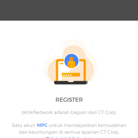
REGISTER
detikNetwork adalah bagian dari CT Corp.
Satu akun
MPC
untuk mendapatkan kemudahan
dan keuntungan di semua layanan CT Corp.