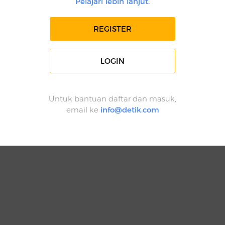
Pelajari lebih lanjut.
REGISTER
LOGIN
Untuk bantuan daftar dan masuk,
email ke
info@detik.com