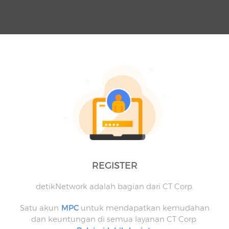
REGISTER
detikNetwork adalah bagian dari CT Corp.
Satu akun
MPC
untuk mendapatkan kemudahan
dan keuntungan di semua layanan CT Corp.