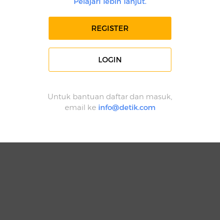
Pelajari lebih lanjut.
REGISTER
LOGIN
Untuk bantuan daftar dan masuk,
email ke
info@detik.com