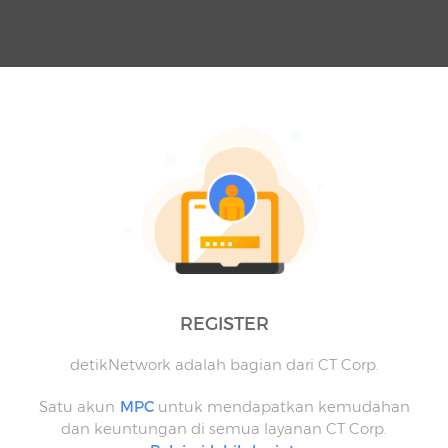
REGISTER
detikNetwork adalah bagian dari CT Corp.
Satu akun
MPC
untuk mendapatkan kemudahan
dan keuntungan di semua layanan CT Corp.