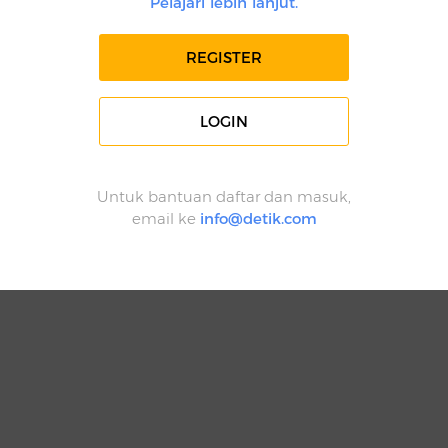
Pelajari lebih lanjut.
REGISTER
LOGIN
Untuk bantuan daftar dan masuk,
email ke
info@detik.com