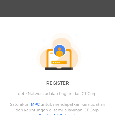
REGISTER
detikNetwork adalah bagian dari CT Corp.
Satu akun
MPC
untuk mendapatkan kemudahan
dan keuntungan di semua layanan CT Corp.