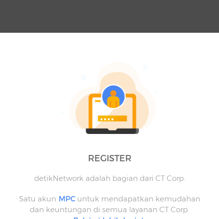
REGISTER
detikNetwork adalah bagian dari CT Corp.
Satu akun
MPC
untuk mendapatkan kemudahan
dan keuntungan di semua layanan CT Corp.