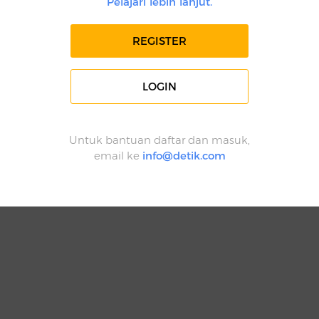
Pelajari lebih lanjut.
REGISTER
LOGIN
Untuk bantuan daftar dan masuk,
email ke
info@detik.com