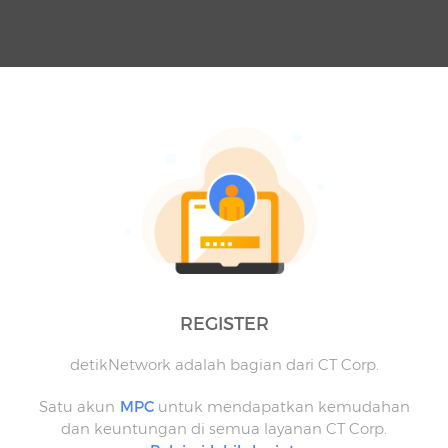
REGISTER
detikNetwork adalah bagian dari CT Corp.
Satu akun
MPC
untuk mendapatkan kemudahan
dan keuntungan di semua layanan CT Corp.