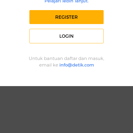
Pelajari lebih lanjut.
REGISTER
LOGIN
Untuk bantuan daftar dan masuk,
email ke
info@detik.com