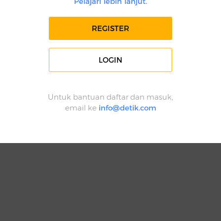
Pelajari lebih lanjut.
REGISTER
LOGIN
Untuk bantuan daftar dan masuk,
email ke
info@detik.com