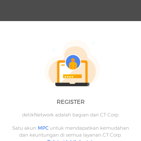
REGISTER
detikNetwork adalah bagian dari CT Corp.
Satu akun
MPC
untuk mendapatkan kemudahan
dan keuntungan di semua layanan CT Corp.