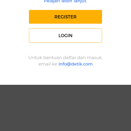
Pelajari lebih lanjut.
REGISTER
LOGIN
Untuk bantuan daftar dan masuk,
email ke
info@detik.com