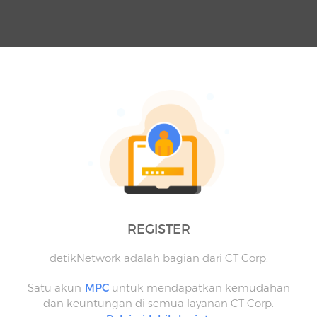
REGISTER
detikNetwork adalah bagian dari CT Corp.
Satu akun
MPC
untuk mendapatkan kemudahan
dan keuntungan di semua layanan CT Corp.