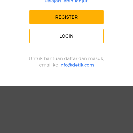
Pelajari lebih lanjut.
REGISTER
LOGIN
Untuk bantuan daftar dan masuk,
email ke
info@detik.com