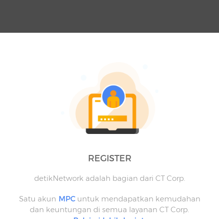
REGISTER
detikNetwork adalah bagian dari CT Corp.
Satu akun
MPC
untuk mendapatkan kemudahan
dan keuntungan di semua layanan CT Corp.