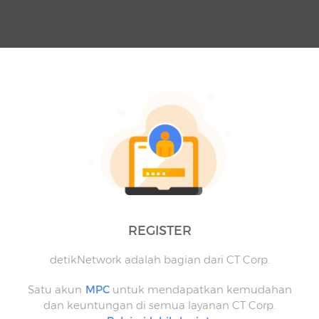
REGISTER
detikNetwork adalah bagian dari CT Corp.
Satu akun
MPC
untuk mendapatkan kemudahan
dan keuntungan di semua layanan CT Corp.