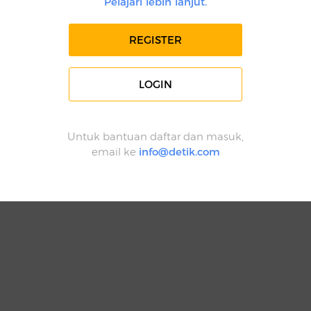
Pelajari lebih lanjut.
REGISTER
LOGIN
Untuk bantuan daftar dan masuk,
email ke
info@detik.com