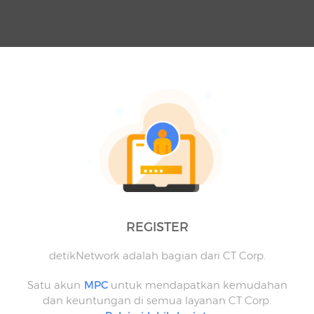
REGISTER
detikNetwork adalah bagian dari CT Corp.
Satu akun
MPC
untuk mendapatkan kemudahan
dan keuntungan di semua layanan CT Corp.