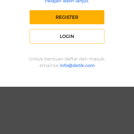
Pelajari lebih lanjut.
REGISTER
LOGIN
Untuk bantuan daftar dan masuk,
email ke
info@detik.com