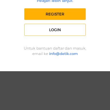
Pelajari lebih lanjut.
REGISTER
LOGIN
Untuk bantuan daftar dan masuk,
email ke
info@detik.com