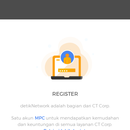
REGISTER
detikNetwork adalah bagian dari CT Corp.
Satu akun
MPC
untuk mendapatkan kemudahan
dan keuntungan di semua layanan CT Corp.