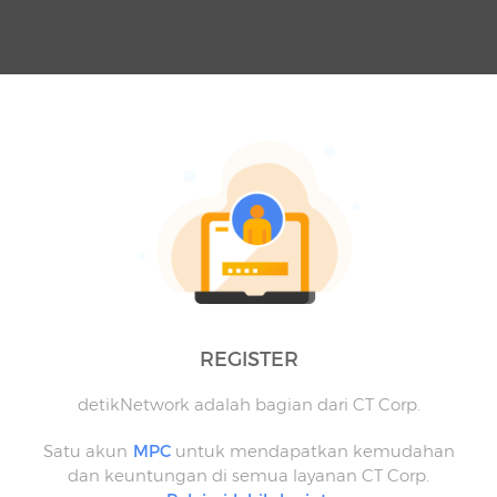
REGISTER
detikNetwork adalah bagian dari CT Corp.
Satu akun
MPC
untuk mendapatkan kemudahan
dan keuntungan di semua layanan CT Corp.