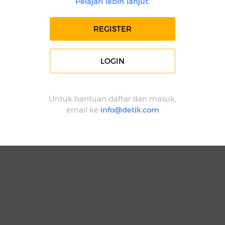
Pelajari lebih lanjut.
REGISTER
LOGIN
Untuk bantuan daftar dan masuk,
email ke
info@detik.com