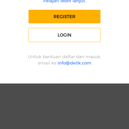
Pelajari lebih lanjut.
REGISTER
LOGIN
Untuk bantuan daftar dan masuk,
email ke
info@detik.com