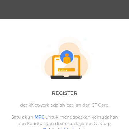
REGISTER
detikNetwork adalah bagian dari CT Corp.
Satu akun
MPC
untuk mendapatkan kemudahan
dan keuntungan di semua layanan CT Corp.