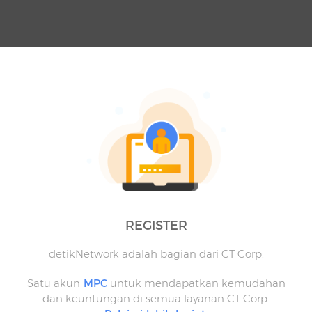
REGISTER
detikNetwork adalah bagian dari CT Corp.
Satu akun
MPC
untuk mendapatkan kemudahan
dan keuntungan di semua layanan CT Corp.