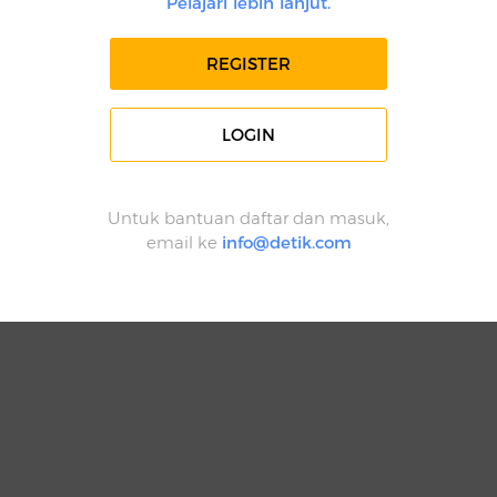
Pelajari lebih lanjut.
REGISTER
LOGIN
Untuk bantuan daftar dan masuk,
email ke
info@detik.com