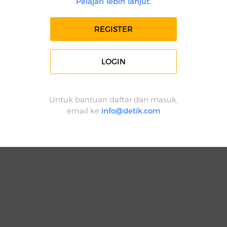
Pelajari lebih lanjut.
REGISTER
LOGIN
Untuk bantuan daftar dan masuk,
email ke
info@detik.com