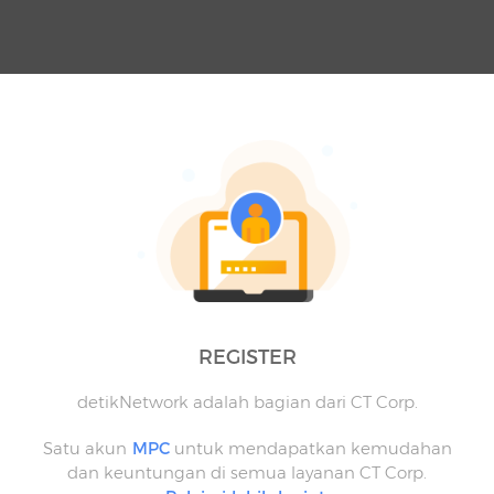
REGISTER
detikNetwork adalah bagian dari CT Corp.
Satu akun
MPC
untuk mendapatkan kemudahan
dan keuntungan di semua layanan CT Corp.