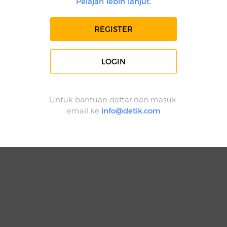
Pelajari lebih lanjut.
REGISTER
LOGIN
Untuk bantuan daftar dan masuk,
email ke
info@detik.com