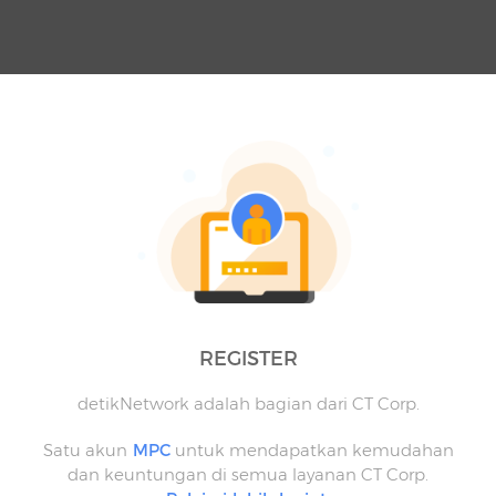
REGISTER
detikNetwork adalah bagian dari CT Corp.
Satu akun
MPC
untuk mendapatkan kemudahan
dan keuntungan di semua layanan CT Corp.