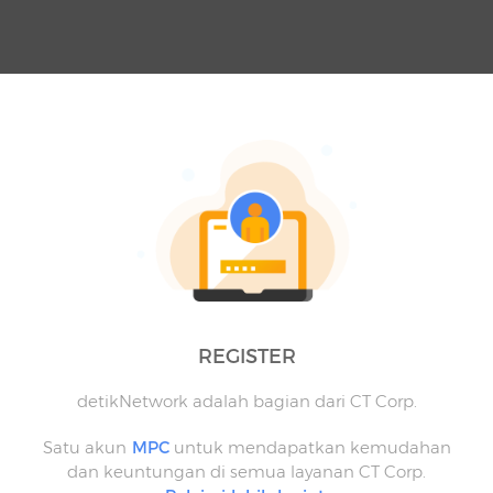
REGISTER
detikNetwork adalah bagian dari CT Corp.
Satu akun
MPC
untuk mendapatkan kemudahan
dan keuntungan di semua layanan CT Corp.