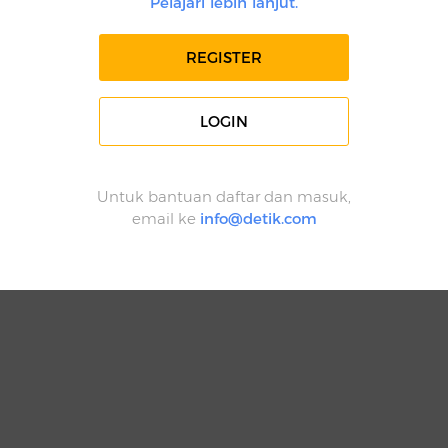
Pelajari lebih lanjut.
REGISTER
LOGIN
Untuk bantuan daftar dan masuk,
email ke
info@detik.com